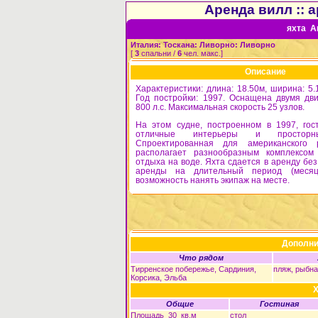
Аренда вилл :: а
яхта An
Италия: Тоскана: Ливорно: Ливорно
[
3
спальни /
6
чел. макс.]
Описание
Характеристики: длина: 18.50м, ширина: 5.1
Год постройки: 1997. Оснащена двумя дв
800 л.с. Максимальная скорость 25 узлов.
На этом судне, построенном в 1997, гос
отличные интерьеры и просторн
Спроектированная для американского 
располагает разнообразным комплексом
отдыха на воде. Яхта сдается в аренду без
аренды на длительный период (меся
возможность нанять экипаж на месте.
Дополн
Что рядом
Тирренское побережье, Сардиния,
пляж, рыбна
Корсика, Эльба
Х
Общие
Гостиная
Площадь 30 кв.м
стол