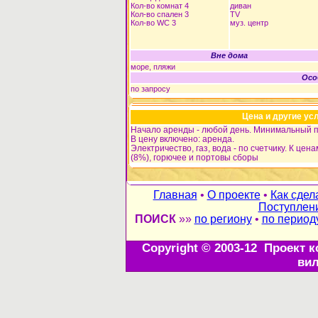
Кол-во комнат 4
диван
Кол-во спален 3
TV
Кол-во WC 3
муз. центр
Вне дома
море, пляжи
Осо
по запросу
Цена и другие ус
Начало аренды - любой день. Минимальный пе
В цену включено: аренда.
Электричество, газ, вода - по счетчику. К ц
(8%), горючее и портовы сборы
Главная
•
О проекте
•
Как сдел
Поступлен
ПОИСК
»»
по региону
•
по период
Copyright © 2003-12 Проект ко
вил